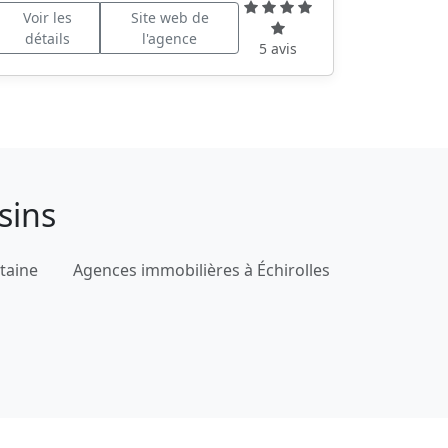
Voir les
Site web de
détails
l'agence
5 avis
sins
taine
Agences immobilières à Échirolles