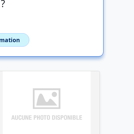
 ?
imation