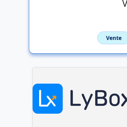
V
Vente