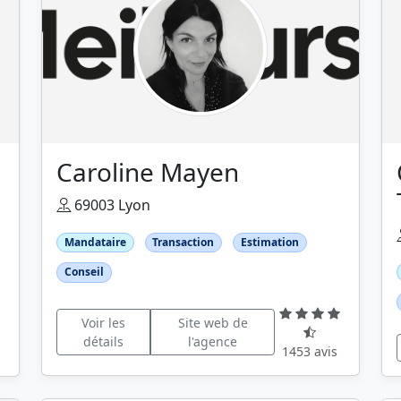
Caroline Mayen
69003 Lyon
Mandataire
Transaction
Estimation
Conseil
Voir les
Site web de
détails
l'agence
1453 avis