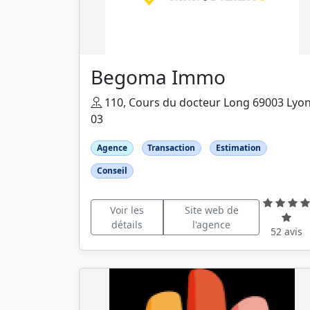
Begoma Immo
110, Cours du docteur Long 69003 Lyo
03
Agence
Transaction
Estimation
Conseil
Voir les
Site web de
détails
l'agence
52 avis