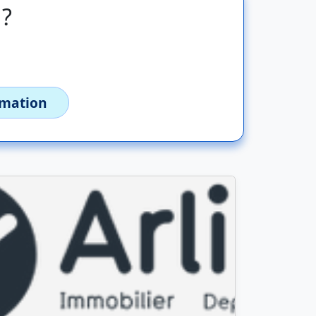
 ?
imation