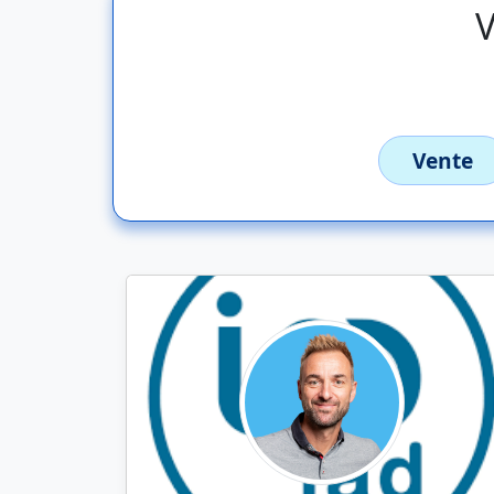
V
Vente