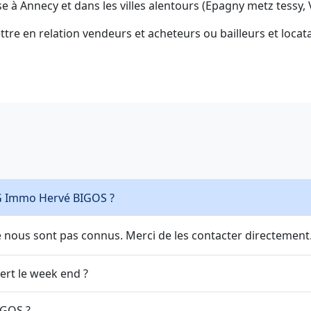
 Annecy et dans les villes alentours (Epagny metz tessy, Ve
e en relation vendeurs et acheteurs ou bailleurs et locatai
Quels sont les horaires d'ouverture de 3G Immo Hervé BIGOS ?
nous sont pas connus. Merci de les contacter directement
mo Hervé BIGOS est ouvert le week end ?
Quelle est l'adresse de 3G Immo Hervé BIGOS ?