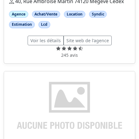
40, Rue Ambroise Martin 74120 Megeve Cedex
Agence
Achat/Vente
Location
Syndic
Estimation
Lcd
Voir les détails
Site web de l'agence
245 avis