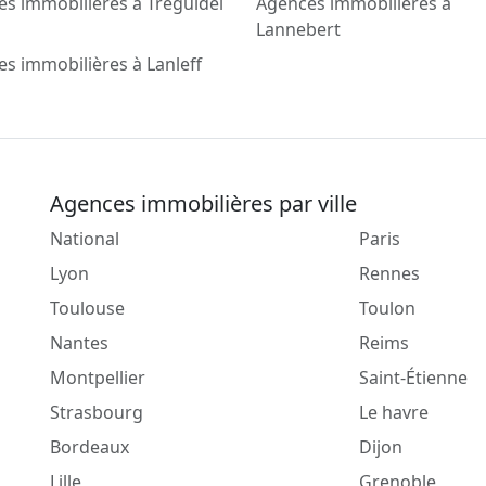
s immobilières à Tréguidel
Agences immobilières à
Lannebert
s immobilières à Lanleff
Agences immobilières par ville
National
Paris
Lyon
Rennes
Toulouse
Toulon
Nantes
Reims
Montpellier
Saint-Étienne
Strasbourg
Le havre
Bordeaux
Dijon
Lille
Grenoble