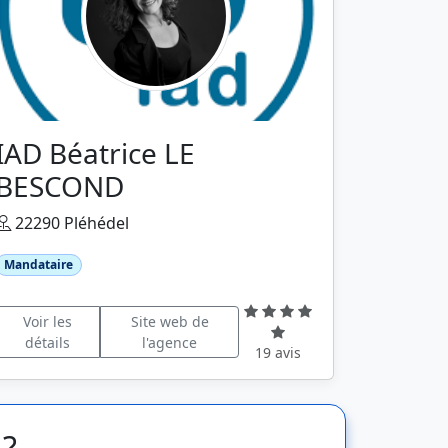
IAD Béatrice LE
BESCOND
22290 Pléhédel
Mandataire
Voir les
Site web de
détails
l'agence
19 avis
 ?