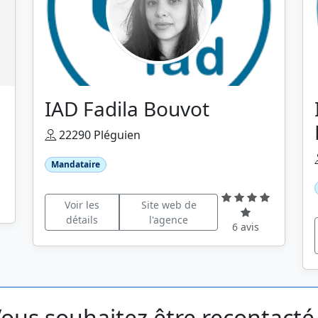
IAD Fadila Bouvot
22290 Pléguien
Mandataire
Voir les
Site web de
détails
l'agence
6 avis
ous souhaitez être recontacté