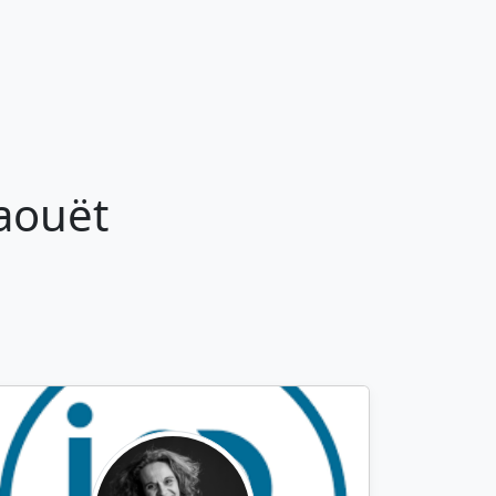
aouët