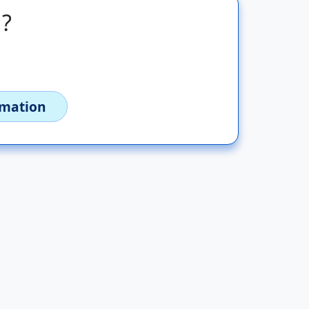
 ?
imation