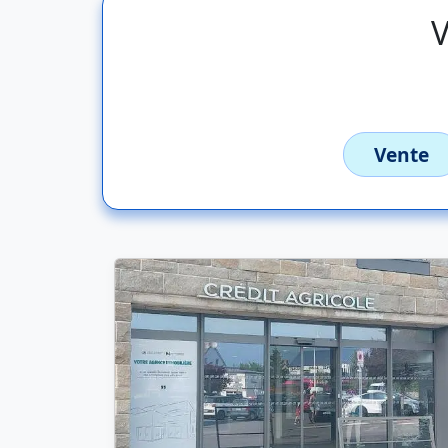
V
Vente