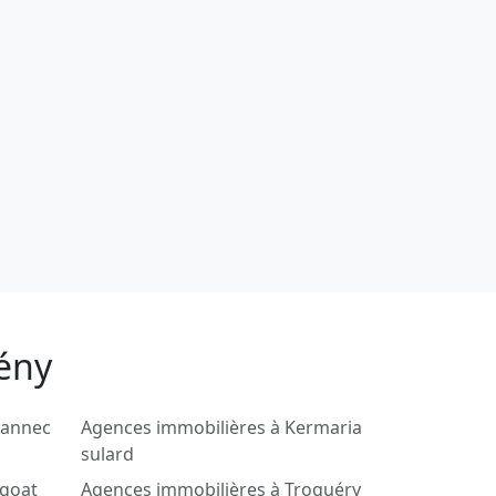
zény
uannec
Agences immobilières à Kermaria
sulard
ngoat
Agences immobilières à Troguéry