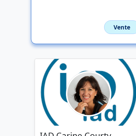
Vente
IAD Carine Courty