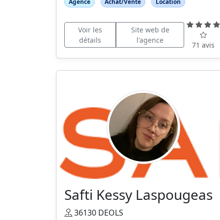
Agence
Achat/Vente
Location
Voir les
Site web de
détails
l'agence
71 avis
Safti Kessy Laspougeas
36130 DEOLS