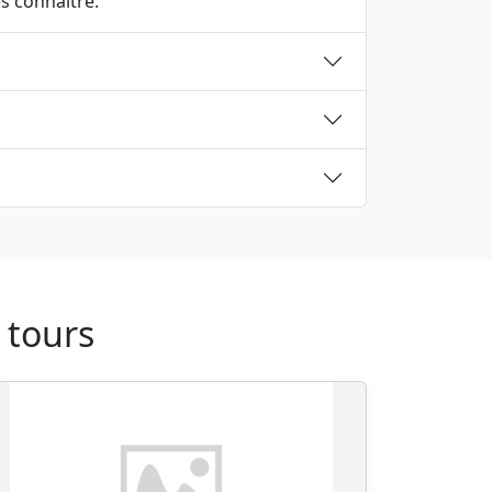
s connaître.
 tours