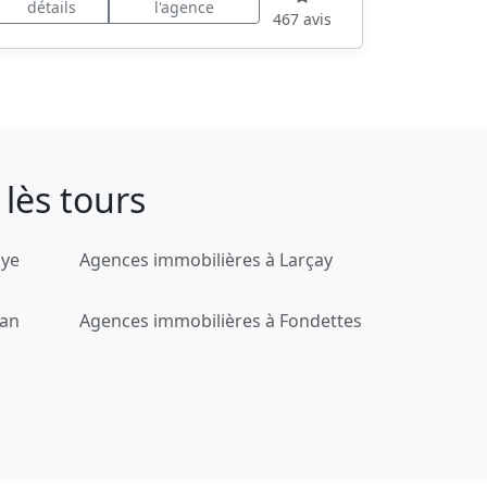
détails
l'agence
467 avis
lès tours
uye
Agences immobilières à Larçay
lan
Agences immobilières à Fondettes