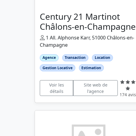
Century 21 Martinot
Châlons-en-Champagne
1 All. Alphonse Karr, 51000 Châlons-en-
Champagne
Agence
Transaction
Location
Gestion Locative
Estimation
Voir les
Site web de
détails
l'agence
174 avis