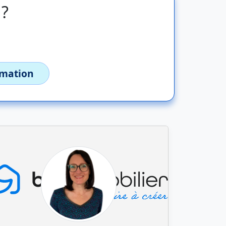
 ?
imation