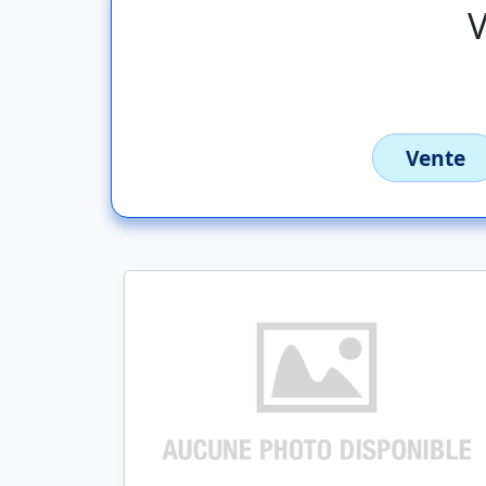
V
Vente