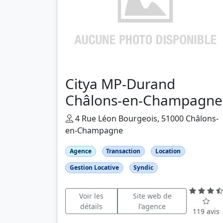
Citya MP-Durand
Châlons-en-Champagne
4 Rue Léon Bourgeois, 51000 Châlons-
en-Champagne
Agence
Transaction
Location
Gestion Locative
Syndic
Voir les
Site web de
détails
l'agence
119 avis