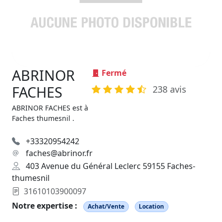
ABRINOR
Fermé
FACHES
238 avis
ABRINOR FACHES est à
Faches thumesnil .
+33320954242
faches@abrinor.fr
403 Avenue du Général Leclerc 59155 Faches-
thumesnil
31610103900097
Notre expertise :
Achat/Vente
Location