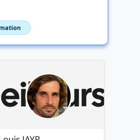
imation
Louis JAYR