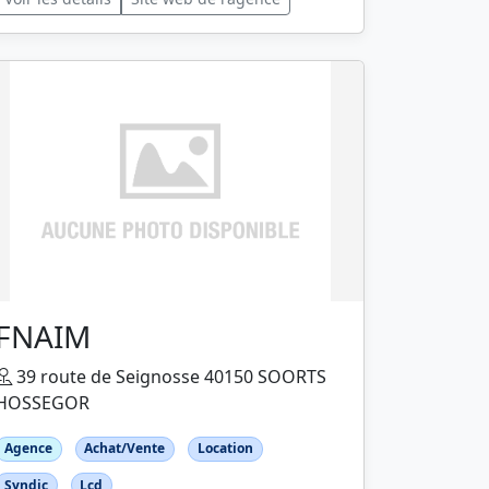
FNAIM
39 route de Seignosse 40150 SOORTS
HOSSEGOR
Agence
Achat/Vente
Location
Syndic
Lcd