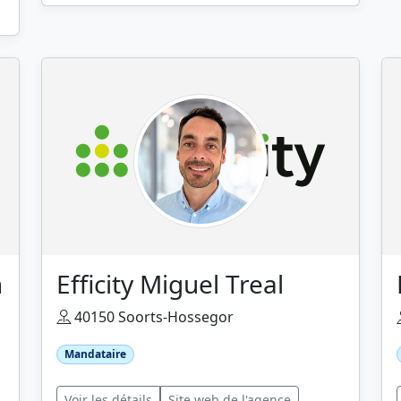
n
Efficity Miguel Treal
40150 Soorts-Hossegor
Mandataire
Voir les détails
Site web de l'agence