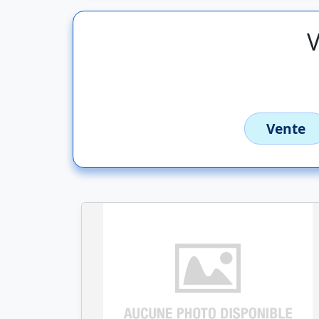
V
Vente