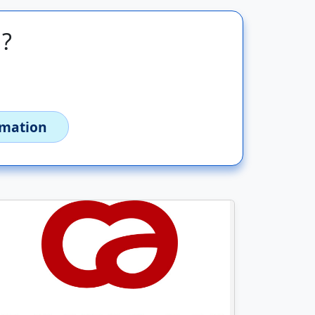
 ?
imation