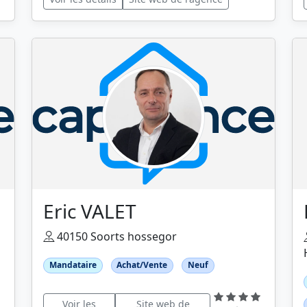
Eric VALET
40150 Soorts hossegor
Mandataire
Achat/Vente
Neuf
Voir les
Site web de