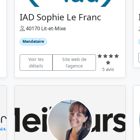
IAD Sophie Le Franc
40170 Lit-et-Mixe
Mandataire
Voir les
Site web de
détails
l'agence
5 avis