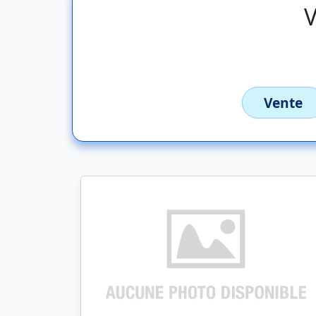
V
Vente