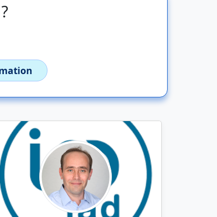
 ?
imation