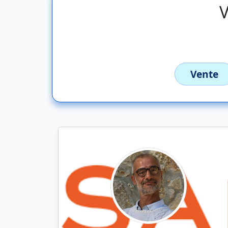
V
Vente