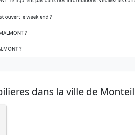
 ne figurent pas dans nos informations. Veuillez les cont
-ce que 3G Immo Patricia MALMONT est ouvert le week end ?
Quelle est l'adresse de 3G Immo Patricia MALMONT ?
Comment contacter 3G Immo Patricia MALMONT ?
ieres dans la ville de Monteil