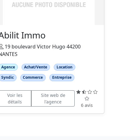
Abilit Immo
19 boulevard Victor Hugo 44200
NANTES
Agence
Achat/Vente
Location
Syndic
Commerce
Entreprise
Voir les
Site web de
détails
l'agence
6 avis