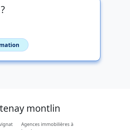
 ?
imation
ntenay montlin
vignat
Agences immobilières à