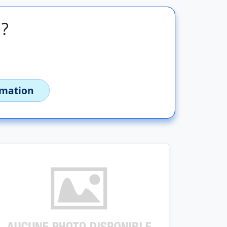
 ?
imation