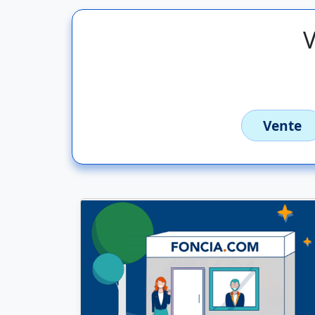
V
Vente