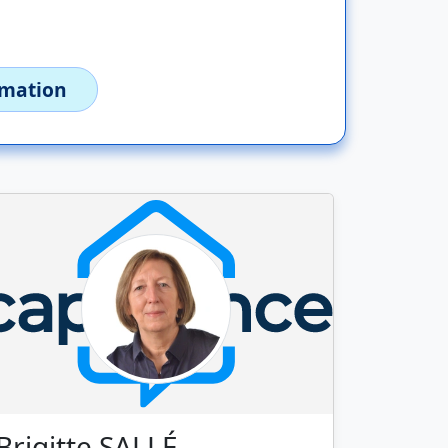
imation
Brigitte SALLÉ