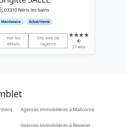
03310 Néris les bains
Mandataire
Achat/Vente
Voir les
Site web de
détails
l'agence
27 avis
mblet
ntvicq
Agences immobilières à Malicorne
Agences immobilières à Bézenet