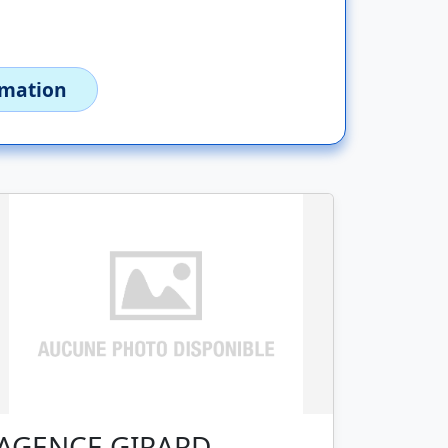
imation
AGENCE GIRARD