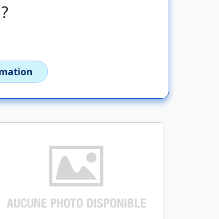
 ?
imation