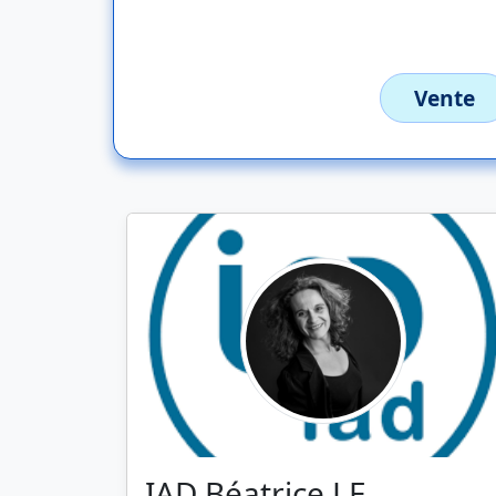
Vente
IAD Béatrice LE