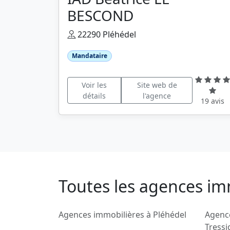
BESCOND
22290 Pléhédel
Mandataire
Voir les
Site web de
détails
l'agence
19 avis
Toutes les agences i
Agences immobilières à Pléhédel
Agenc
Tress