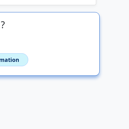
 ?
imation