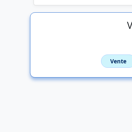
V
Vente