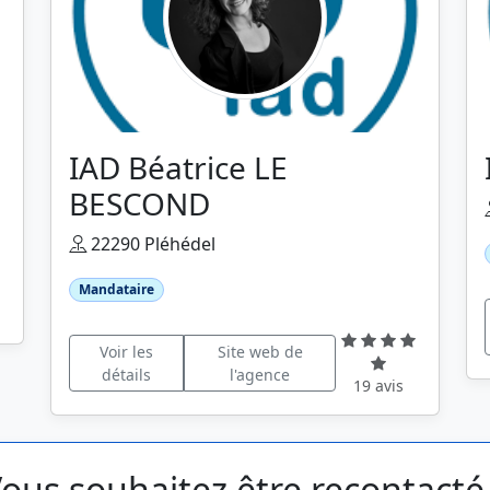
IAD Béatrice LE
BESCOND
22290 Pléhédel
Mandataire
Voir les
Site web de
détails
l'agence
19 avis
ous souhaitez être recontacté