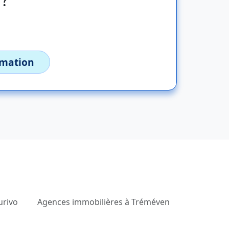
imation
urivo
Agences immobilières à Tréméven