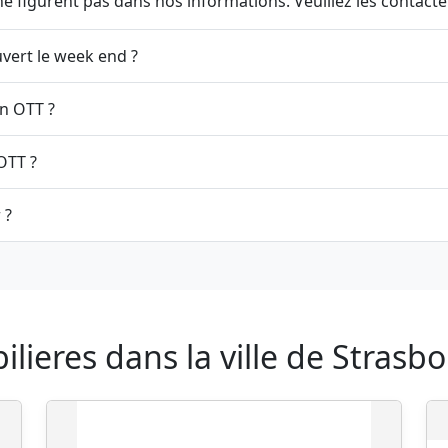
 figurent pas dans nos informations. Veuillez les contacter
 Immo Sebastien OTT est ouvert le week end ?
Quelle est l'adresse de 3G Immo Sebastien OTT ?
Comment contacter 3G Immo Sebastien OTT ?
 ?
ieres dans la ville de Strasb