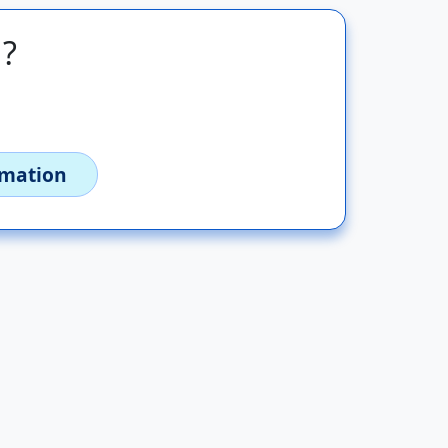
 ?
imation