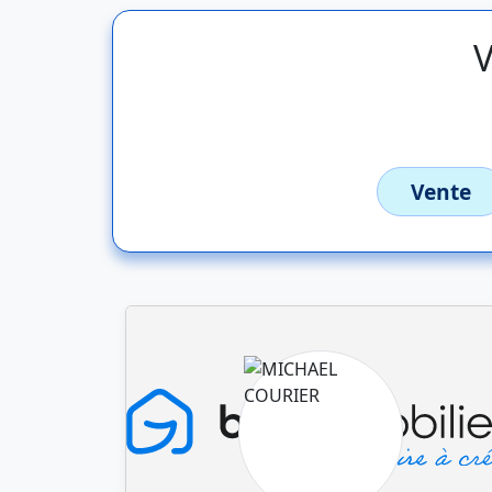
V
Vente