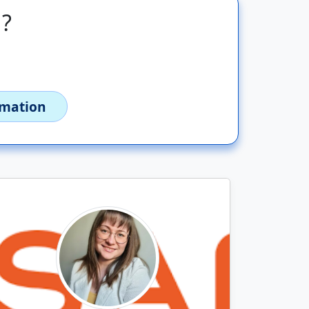
 ?
imation