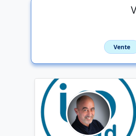
V
Vente