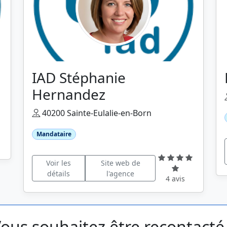
IAD Stéphanie
Hernandez
40200 Sainte-Eulalie-en-Born
Mandataire
Voir les
Site web de
détails
l'agence
4 avis
ous souhaitez être recontacté