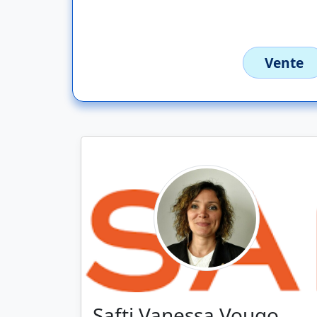
Vente
Safti Vanessa Vougo