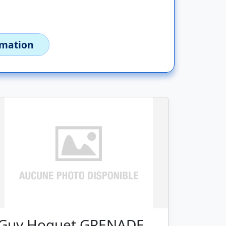
imation
Guy Hoquet GRENADE