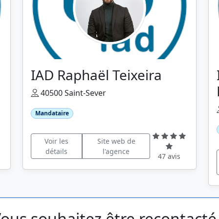
IAD Raphaël Teixeira
40500 Saint-Sever
Mandataire
Voir les
Site web de
détails
l'agence
47 avis
ous souhaitez être recontacté