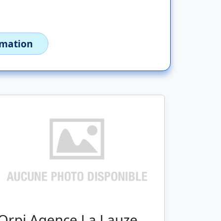
imation
Orpi Agence La Lauze