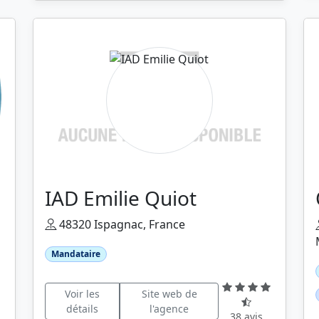
IAD Emilie Quiot
48320 Ispagnac, France
Mandataire
Voir les
Site web de
détails
l'agence
38 avis