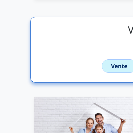
V
Vente