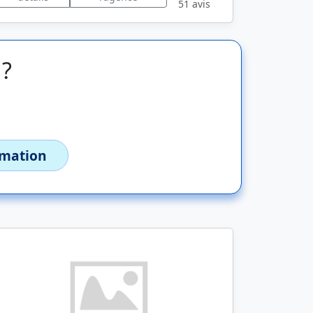
51 avis
 ?
imation