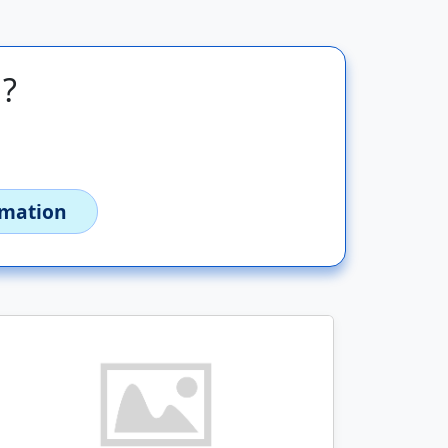
 ?
imation