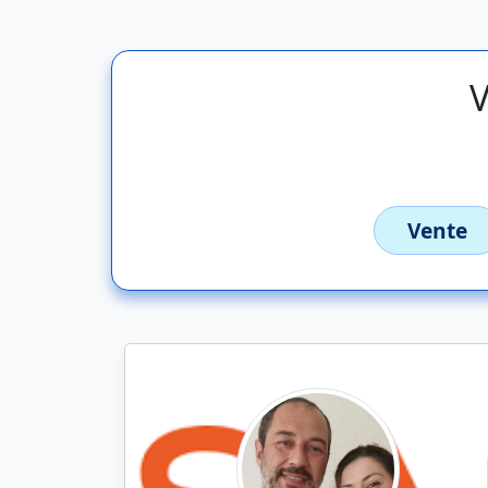
V
Vente