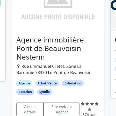
Agence immobilière
Pont de Beauvoisin
Nestenn
Rue Emmanuel Cretet, Zone La
Baronnie 73330 Le Pont-de-Beauvoisin
Agence
Achat/Vente
Estimation
Location
Syndic
Voir les
Site web de
détails
l'agence
376 avis