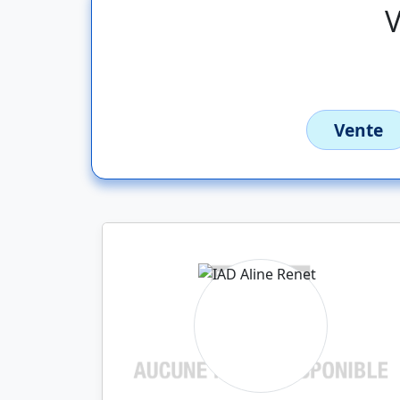
V
Vente