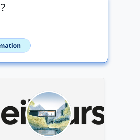
 ?
imation