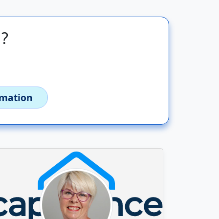
 ?
imation