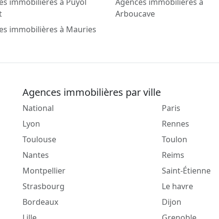
s immobilières à Puyol
Agences immobilières à
t
Arboucave
es immobilières à Mauries
Agences immobilières par ville
National
Paris
Lyon
Rennes
Toulouse
Toulon
Nantes
Reims
Montpellier
Saint-Étienne
Strasbourg
Le havre
Bordeaux
Dijon
Lille
Grenoble