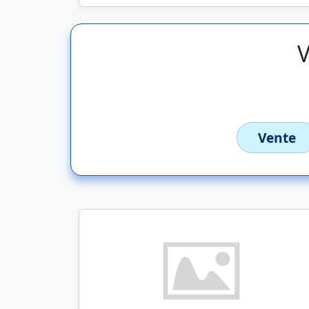
V
Vente