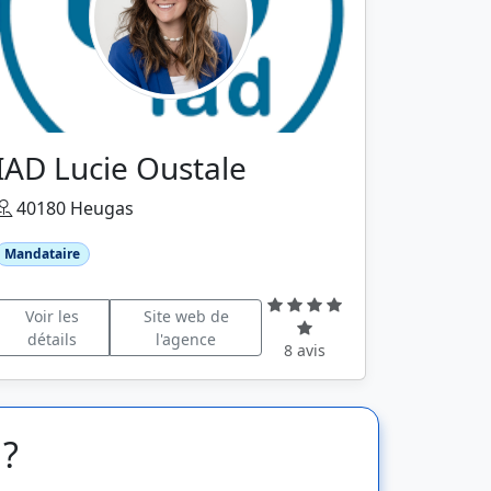
IAD Lucie Oustale
40180 Heugas
Mandataire
Voir les
Site web de
détails
l'agence
8 avis
 ?