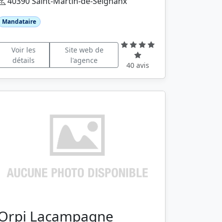
40390 Saint-Martin-de-Seignanx
Mandataire
Voir les
Site web de
détails
l'agence
40 avis
Orpi Lacampagne