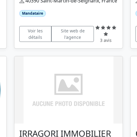
40390 Saint-Martin-de-Seignanx, France
Mandataire
Voir les
Site web de
détails
l'agence
3 avis
IRRAGORI IMMOBILIER