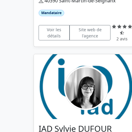
40390 Saint-Martin-de-Seignanx
Mandataire
Voir les
Site web de
détails
l'agence
2 avis
IAD Sylvie DUFOUR