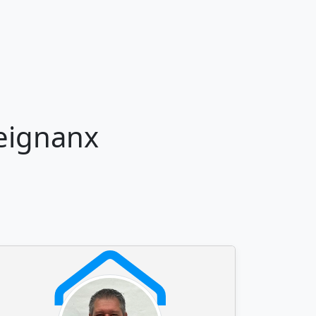
seignanx