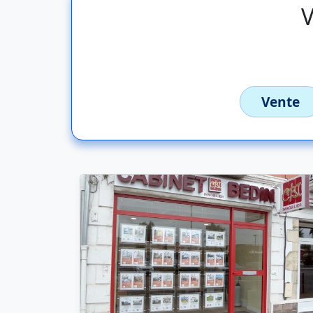
V
Vente