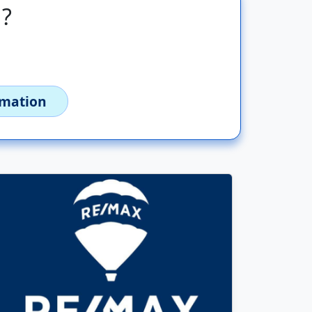
 ?
imation