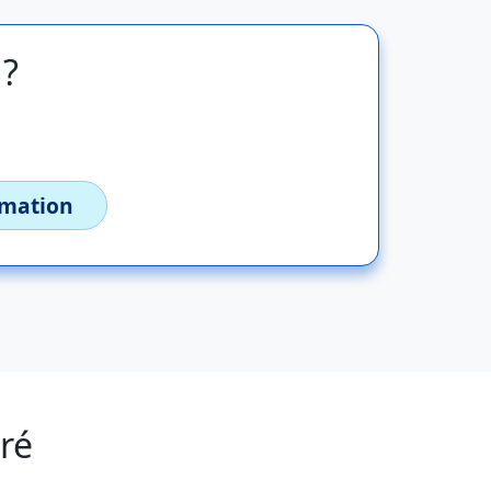
 ?
imation
ré