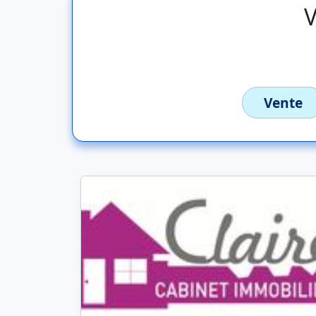
V
Vente