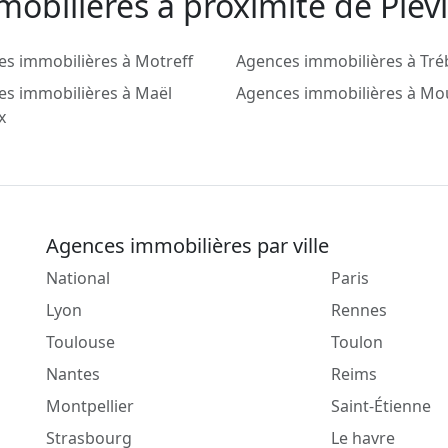
obilieres a proximité de Plév
s immobilières à Motreff
Agences immobilières à Tré
es immobilières à Maël
Agences immobilières à Mo
x
Agences immobilières par ville
National
Paris
Lyon
Rennes
Toulouse
Toulon
Nantes
Reims
Montpellier
Saint-Étienne
Strasbourg
Le havre