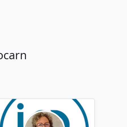
ocarn