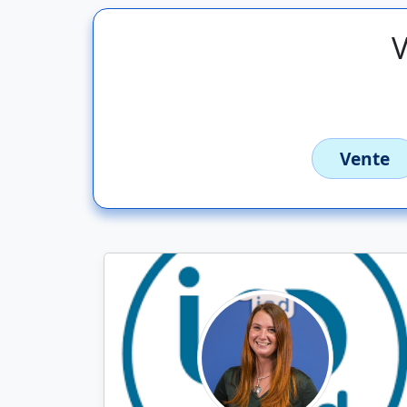
V
Vente