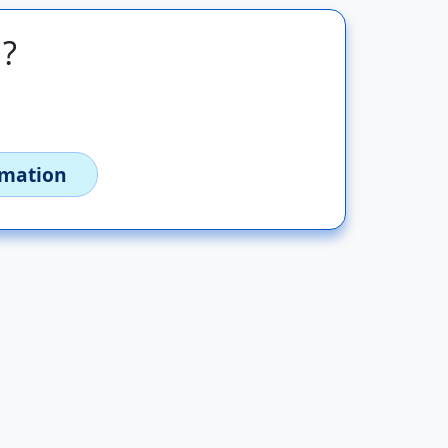
 ?
imation