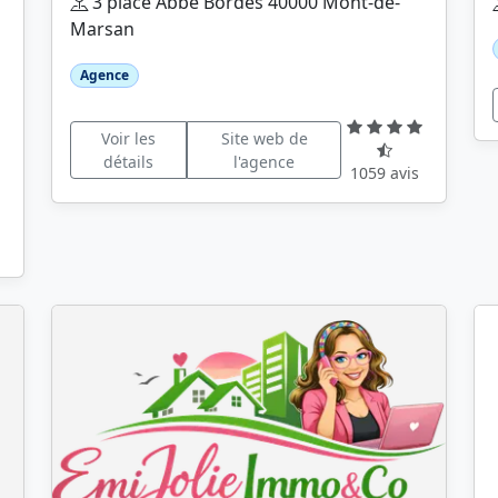
3 place Abbé Bordes 40000 Mont-de-
Marsan
Agence
Voir les
Site web de
détails
l'agence
1059 avis