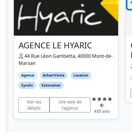
AGENCE LE HYARIC
44 Rue Léon Gambetta, 40000 Mont-de-
Marsan
Agence
Achat/Vente
Location
Syndic
Estimation
Voir les
Site web de
détails
l'agence
435 avis