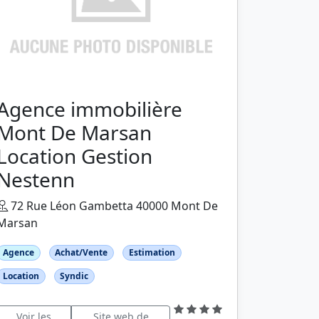
Agence immobilière
Mont De Marsan
Location Gestion
Nestenn
72 Rue Léon Gambetta 40000 Mont De
Marsan
Agence
Achat/Vente
Estimation
Location
Syndic
Voir les
Site web de