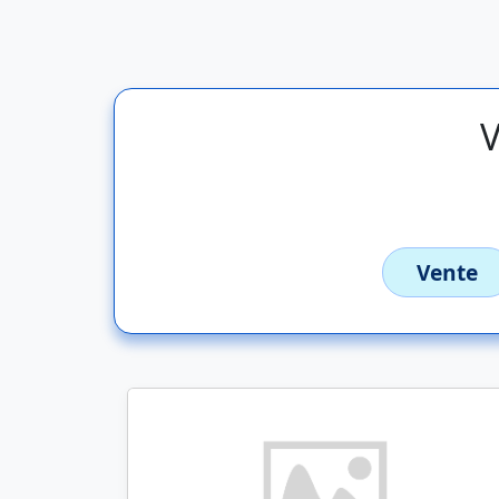
V
Vente