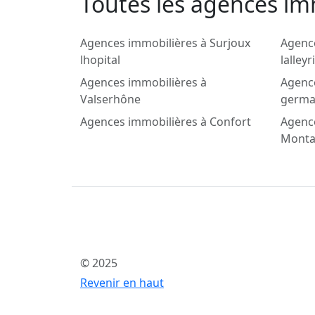
Toutes les agences imm
Agences immobilières à Surjoux
Agence
lhopital
lalleyr
Agences immobilières à
Agence
Valserhône
germa
Agences immobilières à Confort
Agenc
Monta
© 2025
Revenir en haut