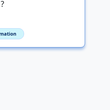
 ?
imation