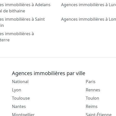
s immobilières à Adelans
Agences immobilières à Lur
al de bithaine
s immobilières à Saint
Agences immobilières à Lo
in
es immobilières à
terre
Agences immobilières par ville
National
Paris
Lyon
Rennes
Toulouse
Toulon
Nantes
Reims
Montpellier
Saint-Étienne