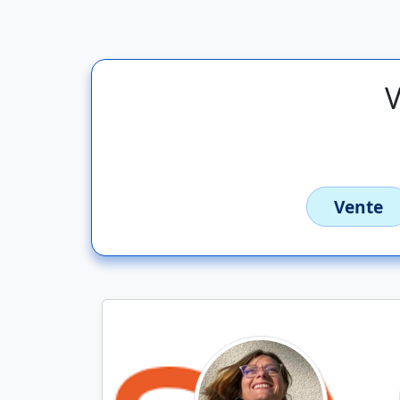
V
Vente